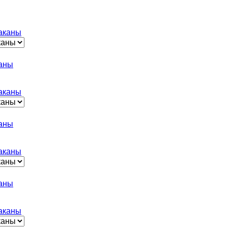
каны
каны
каны