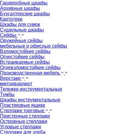
Гардеробные шкафы
Архивные шкафы
Бухгалтерские шкафы
Картотеки
Шкафы для сумок
Сушильные шкафы
Сейфы
Оружейные сейфы
мебельные и офисные сейфы
Взломостойкие сейфы
Огнестойкие сейфы
Встраиваемые сейфы
Огневзломостойкие сейфы
Производственная мебель
Верстаки
ммтоивардиот
Тележки инструментальные
Тумбы
Шкафы инструментальные
Пластиковые ящики
Стеллажи торговые
Пристенные стеллажи
Островные стеллажи
Угловые стеллажи
Стеллажи для злеба