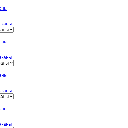
каны
каны
каны
каны